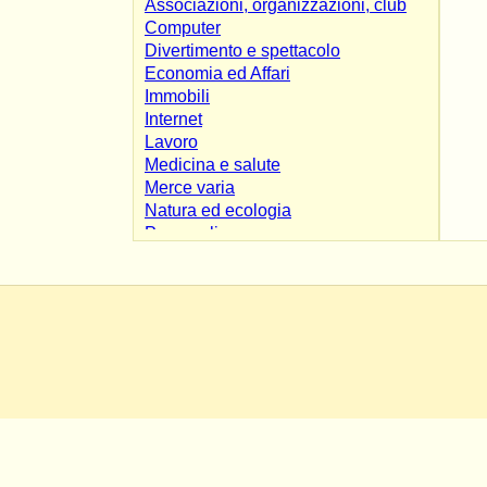
Associazioni, organizzazioni, club
Computer
Divertimento e spettacolo
Economia ed Affari
Immobili
Internet
Lavoro
Medicina e salute
Merce varia
Natura ed ecologia
Personali
Risorse
Scienza e tecnologia
Shopping e servizi
Società e culture
Sport e tempo libero
Varie
Veicoli
Affiliate Marketing
Alimentari
App & Mobile
Blog personali