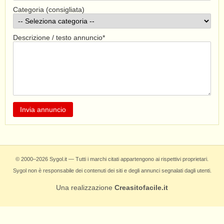
Blog personali
Categoria (consigliata)
Cinema
Crypto & Finanza web
Descrizione / testo annuncio*
Ecommerce & Marketplace
Grafica & Creatività
Giochi
Guide & Tutorial
Hosting & Domini
Intelligenza artificiale
Local business
Invia annuncio
Motori
Multimedia
News e informazione
Offerte & Coupon
Social & Community
© 2000–2026 Sygol.it — Tutti i marchi citati appartengono ai rispettivi proprietari.
Software
Sygol non è responsabile dei contenuti dei siti e degli annunci segnalati dagli utenti.
Tecnologia
Viaggi e turismo
Una realizzazione
Creasitofacile.it
Web Tools