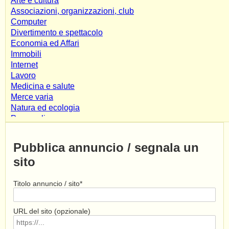
Arte e cultura
Associazioni, organizzazioni, club
Computer
Divertimento e spettacolo
Economia ed Affari
Immobili
Internet
Lavoro
Medicina e salute
Merce varia
Natura ed ecologia
Personali
Risorse
Scienza e tecnologia
Pubblica annuncio / segnala un
Shopping e servizi
sito
Società e culture
Sport e tempo libero
Varie
Titolo annuncio / sito*
Veicoli
Affiliate Marketing
URL del sito (opzionale)
Alimentari
App & Mobile