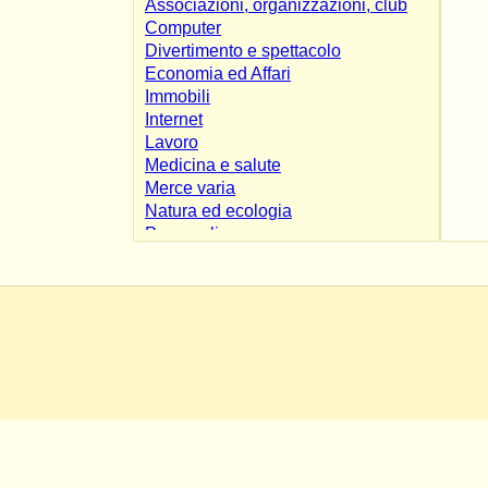
Associazioni, organizzazioni, club
Computer
Divertimento e spettacolo
Economia ed Affari
Immobili
Internet
Lavoro
Medicina e salute
Merce varia
Natura ed ecologia
Personali
Risorse
Scienza e tecnologia
Shopping e servizi
Società e culture
Sport e tempo libero
Varie
Veicoli
Affiliate Marketing
Alimentari
App & Mobile
Blog personali