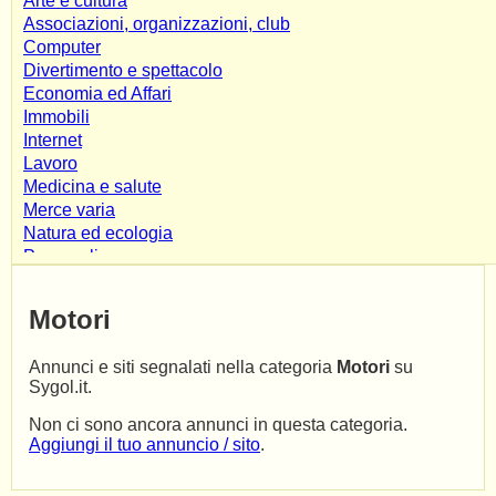
Arte e cultura
Associazioni, organizzazioni, club
Computer
Divertimento e spettacolo
Economia ed Affari
Immobili
Internet
Lavoro
Medicina e salute
Merce varia
Natura ed ecologia
Personali
Risorse
Scienza e tecnologia
Motori
Shopping e servizi
Società e culture
Annunci e siti segnalati nella categoria
Motori
su
Sport e tempo libero
Sygol.it.
Varie
Veicoli
Non ci sono ancora annunci in questa categoria.
Affiliate Marketing
Aggiungi il tuo annuncio / sito
.
Alimentari
App & Mobile