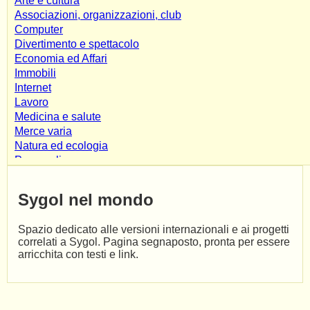
Arte e cultura
Associazioni, organizzazioni, club
Computer
Divertimento e spettacolo
Economia ed Affari
Immobili
Internet
Lavoro
Medicina e salute
Merce varia
Natura ed ecologia
Personali
Risorse
Scienza e tecnologia
Sygol nel mondo
Shopping e servizi
Società e culture
Spazio dedicato alle versioni internazionali e ai progetti
Sport e tempo libero
correlati a Sygol. Pagina segnaposto, pronta per essere
Varie
arricchita con testi e link.
Veicoli
Affiliate Marketing
Alimentari
App & Mobile